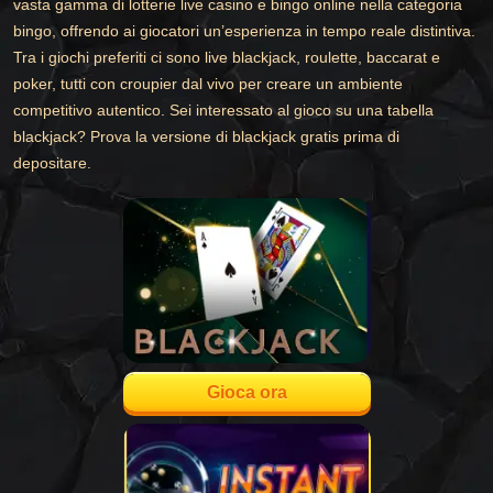
vasta gamma di lotterie live casino e bingo online nella categoria
bingo, offrendo ai giocatori un’esperienza in tempo reale distintiva.
Tra i giochi preferiti ci sono live blackjack, roulette, baccarat e
poker, tutti con croupier dal vivo per creare un ambiente
competitivo autentico. Sei interessato al gioco su una tabella
blackjack? Prova la versione di blackjack gratis prima di
depositare.
Gioca ora