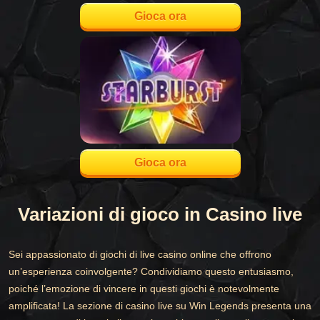
Gioca ora
Gioca ora
Variazioni di gioco in Сasino live
Sei appassionato di giochi di live casino online che offrono
un’esperienza coinvolgente? Condividiamo questo entusiasmo,
poiché l’emozione di vincere in questi giochi è notevolmente
amplificata! La sezione di casino live su Win Legends presenta una