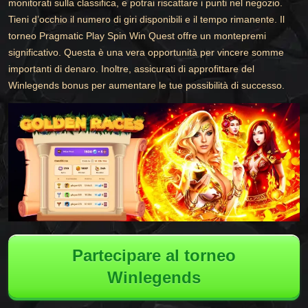
monitorati sulla classifica, e potrai riscattare i punti nel negozio.
Tieni d’occhio il numero di giri disponibili e il tempo rimanente. Il
torneo Pragmatic Play Spin Win Quest offre un montepremi
significativo. Questa è una vera opportunità per vincere somme
importanti di denaro. Inoltre, assicurati di approfittare del
Winlegends bonus per aumentare le tue possibilità di successo.
Partecipare al torneo
Winlegends