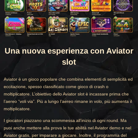
Una nuova esperienza con Aviator
slot
Aviator è un gioco popolare che combina elementi di semplicità ed
eccitazione, spesso classificato come gioco di crash o
moltiplicatore. L’obiettivo dello Aviator slot è incassare prima che
l’aereo “voli via”. Più a lungo l’aereo rimane in volo, più aumenta il
moltiplicatore.
I giocatori piazzano una scommessa all’inizio di ogni round. Ma
puoi anche mettere alla prova le tue abilità nel Aviator demo e nel
Aviator gratis, per imparare a giocare. Inoltre, il programma del