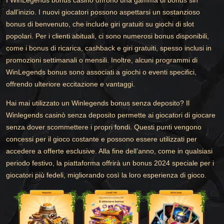
I WinLegends bonus casinò offrono una gamma di bonus sin
dall’inizio. I nuovi giocatori possono aspettarsi un sostanzioso
bonus di benvenuto, che include giri gratuiti su giochi di slot
popolari. Per i clienti abituali, ci sono numerosi bonus disponibili,
come i bonus di ricarica, cashback e giri gratuiti, spesso inclusi in
promozioni settimanali o mensili. Inoltre, alcuni programmi di
WinLegends bonus sono associati a giochi o eventi specifici,
offrendo ulteriore eccitazione e vantaggi.
Hai mai utilizzato un Winlegends bonus senza deposito? Il
Winlegends casinò senza deposito permette ai giocatori di giocare
senza dover scommettere i propri fondi. Questi punti vengono
concessi per il gioco costante e possono essere utilizzati per
accedere a offerte esclusive. Alla fine dell’anno, come in qualsiasi
periodo festivo, la piattaforma offrirà un bonus 2024 speciale per i
giocatori più fedeli, migliorando così la loro esperienza di gioco.