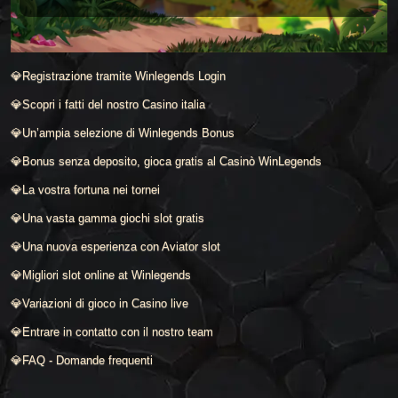
💎Registrazione tramite Winlegends Login
💎Scopri i fatti del nostro Casino italia
💎Un’ampia selezione di Winlegends Bonus
💎Bonus senza deposito, gioca gratis al Casinò WinLegends
💎La vostra fortuna nei tornei
💎Una vasta gamma giochi slot gratis
💎Una nuova esperienza con Aviator slot
💎Migliori slot online at Winlegends
💎Variazioni di gioco in Сasino live
💎Entrare in contatto con il nostro team
💎FAQ - Domande frequenti