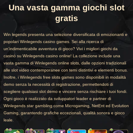
Una vasta gamma giochi slot
gratis
Win legends presenta una selezione diversificata di emozionanti e
popolari Winlegends casino games. Sei alla ricerca di
un’indimenticabile avventura di gioco? Vivi i migliori giochi da
casinò su Winlegends casino online! La collezione include una
vasta gamma di Winlegends online slots, dalle opzioni tradizionali
alle slot video contemporanee con temi distintivi e elementi bonus.
Inoltre, i Winlegends free slots games sono disponibili in modalità
demo senza la necessità di registrazione, permettendoti di
scegliere qualsiasi slot demo e vincere senza rischiare i tuoi fondi.
Ogni gioco è realizzato da sviluppatori leader e partner di
Winlegends star gambling come Microgaming, NetEnt ed Evolution
Gaming, garantendo grafiche eccezionali, qualità sonora e gioco
leale.