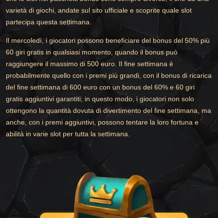
varietà di giochi, andate sul sito ufficiale e scoprite quale slot
partecipa questa settimana.
Il mercoledì, i giocatori possono beneficiare del bonus del 50% più
60 giri gratis in qualsiasi momento, quando il bonus può
raggiungere il massimo di 500 euro. Il fine settimana è
probabilmente quello con i premi più grandi, con il bonus di ricarica
del fine settimana di 600 euro con un bonus del 60% e 60 giri
gratis aggiuntivi garantiti; in questo modo, i giocatori non solo
ottengono la quantità dovuta di divertimento del fine settimana, ma
anche, con i premi aggiuntivi, possono tentare la loro fortuna e
abilità in varie slot per tutta la settimana.