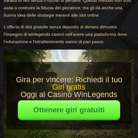
varietà di slot senza il rischio di perdere. Questo metodo non solo
aiuta a costruire la fiducia del giocatore, ma gli dà anche una
buona idea delle strategie inerenti alle slot online.
L’offerta di slot gratuite senza deposito di denaro dimostra
l’impegno di winlegends casinò nell’avere una piattaforma dove
l’educazione e l’intrattenimento vanno di pari passo.
Gira per vincere: Richiedi il tuo
Giri gratis
Oggi al Casinò WinLegends
Ottenere giri gratuiti