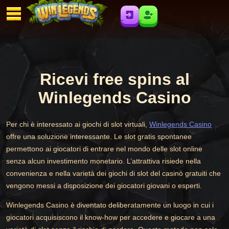
Ricevi free spins al
Winlegends Casino
Per chi è interessato ai giochi di slot virtuali,
Winlegends Casino
offre una soluzione interessante. Le slot gratis spontanee
permettono ai giocatori di entrare nel mondo delle slot online
senza alcun investimento monetario. L’attrattiva risiede nella
convenienza e nella varietà dei giochi di slot del casinò gratuiti che
vengono messi a disposizione dei giocatori giovani o esperti.
Winlegends Casino è diventato deliberatamente un luogo in cui i
giocatori acquisiscono il know-how per accedere e giocare a una