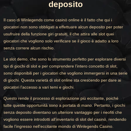
deposito
Il caso di Winlegends come casinò online è il fatto che qui i
giocatori non sono obbligati a effettuare alcun deposito per poter
usufruire della funzione giri gratuiti, il che attira alle slot quei
giocatori che vogliono solo verificare se il gioco è adatto a loro
senza correre alcun rischio.
Le slot demo, che sono lo strumento perfetto per esplorare diversi
tipi di giochi di slot e per comprendere l’intero concetto di slot,
sono disponibili per i giocatori che vogliono immergersi in una serie
di giochi. Questa varietà di slot online sta crescendo per dare ai
giocatori l’accesso a vari temi e giochi.
Questo rende il processo di esplorazione più eccitante, poiché
tutte queste opportunità sono a portata di mano. Pertanto, i giochi
senza deposito diventano un ulteriore vantaggio per i neofiti che
vogliono essere introdotti all’inventario di slot del casinò, rendendo
facile l’ingresso nell’eccitante mondo di Winlegends Casino.