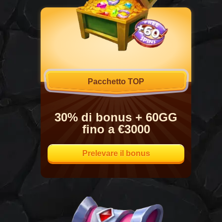
Pacchetto TOP
30% di bonus + 60GG
fino a €3000
Prelevare il bonus