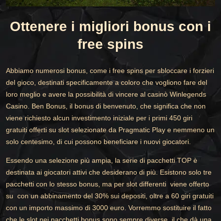
Ottenere i migliori bonus con i
free spins
Abbiamo numerosi bonus, come i free spins per sbloccare i forzieri
del gioco, destinati specificamente a coloro che vogliono fare del
loro meglio e avere la possibilità di vincere al casinò Winlegends
Casino. Ben Bonus, il bonus di benvenuto, che significa che non
viene richiesto alcun investimento iniziale per i primi 450 giri
gratuiti offerti su slot selezionate da Pragmatic Play e nemmeno un
solo centesimo, di cui possono beneficiare i nuovi giocatori.
Essendo una selezione più ampia, la serie di pacchetti TOP è
destinata ai giocatori attivi che desiderano di più. Esistono solo tre
pacchetti con lo stesso bonus, ma per slot differenti viene offerto
su con un abbinamento del 30% sui depositi, oltre a 60 giri gratuiti
con un importo massimo di 3000 euro. Vorremmo sostituire il fatto
che le slot nei pacchetti bonus sono sempre diverse, il che dà una