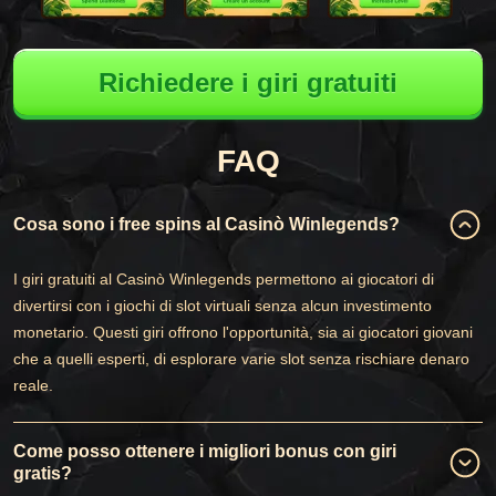
Richiedere i giri gratuiti
FAQ
Cosa sono i free spins al Casinò Winlegends?
I giri gratuiti al Casinò Winlegends permettono ai giocatori di
divertirsi con i giochi di slot virtuali senza alcun investimento
monetario. Questi giri offrono l'opportunità, sia ai giocatori giovani
che a quelli esperti, di esplorare varie slot senza rischiare denaro
reale.
Come posso ottenere i migliori bonus con giri
gratis?