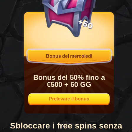
Bonus del mercoledì
Bonus del 50% fino a
€500 + 60 GG
Prelevare il bonus
Sbloccare i free spins senza