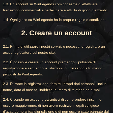
1.3. Un account su WinLegends.com consente di effettuare
transazioni commerciali e partecipare a attività di gioco d’azzardo.
1.4. Ogni gioco su WinLegends ha le proprie regole e condizioni.
2. Creare un account
2.1. Prima di utilizzare i nostri servizi, è necessario registrare un
account giocatore sul nostro sito.
2.2. È possibile creare un account premendo il pulsante di
registrazione e seguendo le istruzioni, o utilizzando altri metodi
proposti da WinLegends.
2.3. Durante la registrazione, fornire i propri dati personali, inclusi
nome, data di nascita, indirizzo, numero di telefono ed e-mail.
2.4. Creando un account, garantisci di comprendere i rischi, di
essere maggiorenne, di non avere restrizioni legali sul gioco
d’azzardo nella tua giurisdizione e di non essere stato bannato dal