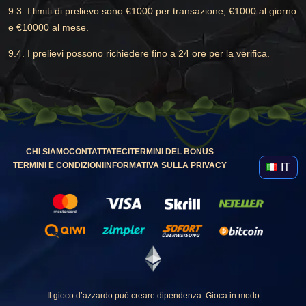
9.3. I limiti di prelievo sono €1000 per transazione, €1000 al giorno
e €10000 al mese.
9.4. I prelievi possono richiedere fino a 24 ore per la verifica.
CHI SIAMO
CONTATTATECI
TERMINI DEL BONUS
TERMINI E CONDIZIONI
INFORMATIVA SULLA PRIVACY
IT
Il gioco d’azzardo può creare dipendenza. Gioca in modo