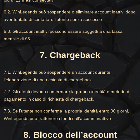
più di 12 mesi consecutivi.
6.2. WinLegends può sospendere o eliminare account inattivi dopo
aver tentato di contattare l’utente senza successo.
6.3. Gli account inattivi possono essere soggetti a una tassa
mensile di €5.
7. Chargeback
7.1. WinLegends può sospendere un account durante
l’elaborazione di una richiesta di chargeback.
7.2. Gli utenti devono confermare la propria identità e metodo di
pagamento in caso di richiesta di chargeback.
7.3. Se l’utente non conferma la propria identità entro 90 giorni,
WinLegends può trattenere i fondi dall’account inattivo.
8. Blocco dell’account