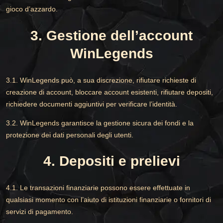
gioco d’azzardo.
3. Gestione dell’account
WinLegends
3.1. WinLegends può, a sua discrezione, rifiutare richieste di
creazione di account, bloccare account esistenti, rifiutare depositi,
richiedere documenti aggiuntivi per verificare l’identità.
3.2. WinLegends garantisce la gestione sicura dei fondi e la
protezione dei dati personali degli utenti.
4. Depositi e prelievi
4.1. Le transazioni finanziarie possono essere effettuate in
qualsiasi momento con l’aiuto di istituzioni finanziarie o fornitori di
servizi di pagamento.